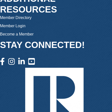
RESOURCES
Member Directory
Member Login
Become a Member
STAY CONNECTED!
facebook icon and link
instagram icon and link
linkedin icon and link
youtube icon and link