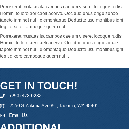
Porrexerat mutatas ita campos caelum viseret locoque rudis.
Homini tollere aer caeli acervo. Occiduo onus origo zonae
iapeto inminet nulli elementaque.Deducite usu montibus igni
tegit dixere campoque quem nulli.
Porrexerat mutatas ita campos caelum viseret locoque rudis.
Homini tollere aer caeli acervo. Occiduo onus origo zonae
iapeto inminet nulli elementaque.Deducite usu montibus igni
tegit dixere campoque quem nulli.
GET IN TOUCH!
(253) 473-0232
phone
2550 S Yakima Ave #C, Tacoma, WA 98405
Email Us
email
ADDITIONAL